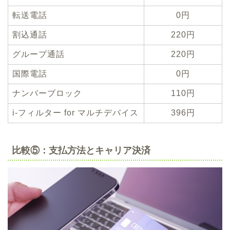
転送電話
0円
割込通話
220円
グループ通話
220円
国際電話
0円
ナンバーブロック
110円
i-フィルター for マルチデバイス
396円
比較⑤：支払方法とキャリア決済