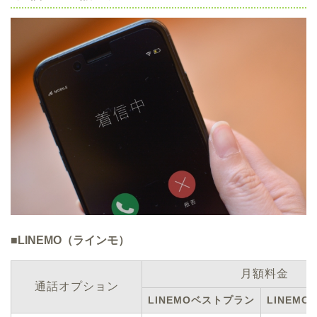
■LINEMO（ラインモ）
月額料金
通話オプション
LINEMOベストプラン
LINEM