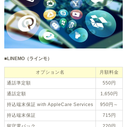
■LINEMO（ラインモ）
オプション名
月額料金
通話準定額
550
円
通話定額
1,650
円
持込端末保証 with AppleCare Services
950円～
持込端末保証
715円
留守電パック
220円