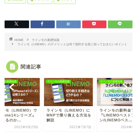
HOME
ラインモの基礎知識
ラインモ（LINEMO）のデメリットは何？契約する前に知っておきたいポイント
関連記事
ンモの基礎知識
ラインモの基礎知識
ラインモの基礎知識
インモ（LINEMO）で
ラインモ（LINEMO）に
ラインモの新料金プ
Phone14シリーズ』
MNPで乗り換える方法を
『LINEMOベストプ
えるのか...
解説
ン/LINEMOベス...
2022年9月25日
2022年7月7日
2024年6