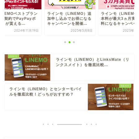
LINEMOベストプラン
ラインモ（LINEMO）追
ラインモ（LINEMO
の契約でPayPayポ
加申し込みでお得になる
本料が最大3ヵ月実
トが貰える...
キャンペーンを開催...
料になるキャンペー..
2024年11月19日
2025年5月8日
2023年2
ラインモ（LINEMO）とLinksMate（リ
ンクスメイト）を徹底比較...
ラインモ（LINEMO）とセンターモバイ
ルを徹底比較！どっちがおすすめ？