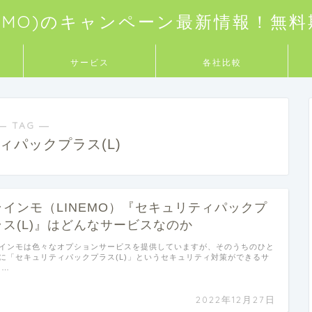
NEMO)のキャンペーン最新情報！無
サービス
各社比較
― TAG ―
ィパックプラス(L)
ラインモ（LINEMO）『セキュリティパックプ
ラス(L)』はどんなサービスなのか
インモは色々なオプションサービスを提供していますが、そのうちのひと
に「セキュリティパックプラス(L)」というセキュリティ対策ができるサ
 …
2022年12月27日