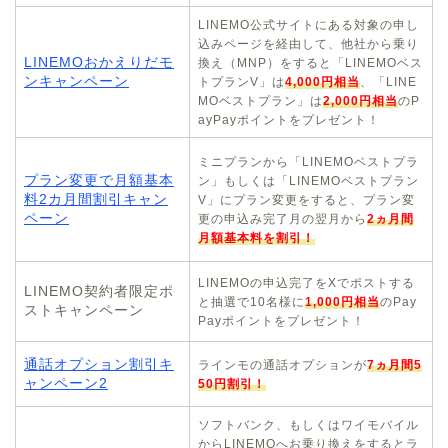
LINEMO公式サイトにある対象の申し
込みページを経由して、他社から乗り
LINEMOおかえりだモ
換え（MNP）をすると「LINEMOベス
ンキャンペーン
トプランV」は
4,000円相当
、「LINE
MOベストプラン」は
2,000円相当
のP
ayPayポイントをプレゼント！
ミニプランから「LINEMOベストプラ
プラン変更で月額基本
ン」もしくは「LINEMOベストプラン
料2カ月間割引キャン
V」にプラン変更をすると、プラン変
ペーン
更の申込み完了月の翌月から
2ヵ月間
月額基本料を割引！
LINEMOの申込完了をXでポストする
LINEMO契約者限定ポ
と抽選で10名様に
1,000円相当
のPay
ストキャンペーン
Payポイントをプレゼント！
通話オプション割引キ
ラインモの通話オプションが
7ヵ月間5
ャンペーン2
50円割引！
ソフトバンク、もしくはワイモバイル
からLINEMOへお乗り換えをするとラ