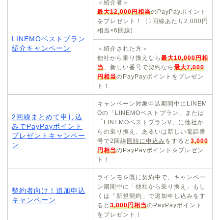
＜紹介者＞
最大12,000円相当
のPayPayポイント
をプレゼント！（1回線あたり2,000円
相当×6回線)
LINEMOベストプラン
紹介キャンペーン
＜紹介された方＞
他社から乗り換えなら
最大10,000円相
当
、新しい番号で契約なら
最大7,000
円相当
のPayPayポイントをプレゼン
ト！
キャンペーン対象申込期間中にLINEM
Oの「LINEMOベストプラン」または
2回線まとめて申し込
「LINEMOベストプランV」に他社か
みでPayPayポイント
らの乗り換え、あるいは新しい電話番
プレゼントキャンペー
号で2回線
同時に申込み
をすると
3,000
ン
円相当
のPayPayポイントをプレゼン
ト！
ラインモを既に契約中で、キャンペー
ン期間中に「他社から乗り換え」もし
契約者向け！追加申込
くは「新規契約」で追加申し込みをす
キャンペーン
ると
3,000円相当
のPayPayポイント
をプレゼント！