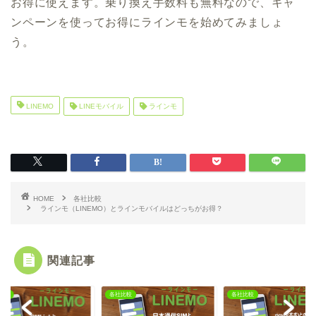
お得に使えます。乗り換え手数料も無料なので、キャ
ンペーンを使ってお得にラインモを始めてみましょ
う。
LINEMO
LINEモバイル
ラインモ
HOME
各社比較
ラインモ（LINEMO）とラインモバイルはどっちがお得？
関連記事
比較
各社比較
各社比較