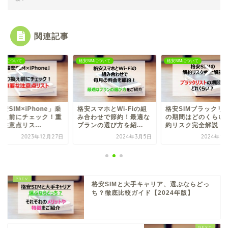
関連記事
SIMについて
格安SIMについて
格安SIMについて
安SIM×iPhone」乗
格安スマホとWi-Fiの組
格安SIMブラックリ
換え前にチェック！重
み合わせで節約！最適な
の期間はどのくらい
注意点リス...
プランの選び方を紹...
約リスク完全解説
2023年12月27日
2024年3月5日
2024年1
格安SIMと大手キャリア、選ぶならどっ
ち？徹底比較ガイド【2024年版】